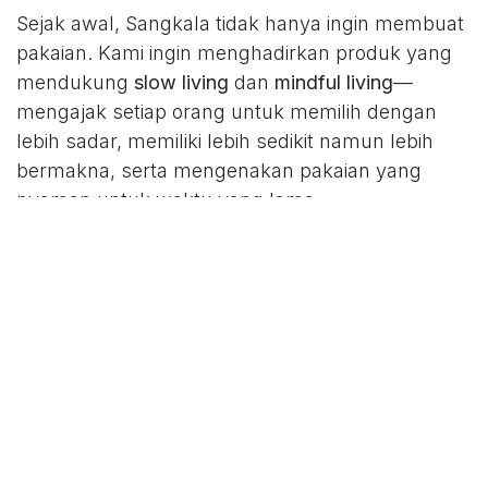
Sejak awal, Sangkala tidak hanya ingin membuat
pakaian. Kami ingin menghadirkan produk yang
mendukung
slow living
dan
mindful living
—
mengajak setiap orang untuk memilih dengan
lebih sadar, memiliki lebih sedikit namun lebih
bermakna, serta mengenakan pakaian yang
nyaman untuk waktu yang lama.
Bagi kami, kesederhanaan bukan berarti kurang,
melainkan memberi ruang untuk fokus pada hal-
hal yang benar-benar penting. Itulah filosofi yang
terus kami bawa dalam setiap desain Sangkala.
di dalam
Cerita Sangkala
Ada pertanyaan?
Whatsapp Kami