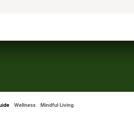
Beranda
Toko
C
uide
Wellness
Mindful Living